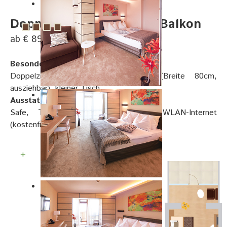
Doppelzimmer Klassik - Balkon
ab € 89, pro Person
Besonderheiten:
Doppelzimmer mit Balkon, Couch (Breite 80cm,
ausziehbar), kleiner Tisch
Ausstattung:
Safe, Telefon, Smart TV, Sat-TV, WLAN-Internet
(kostenfrei), Föhn, Kosmetikspiegel
+