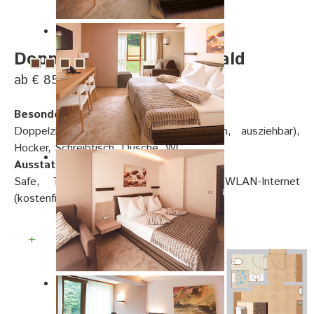
Doppelzimmer Sonnenwald
ab € 85, pro Person
Besonderheiten:
Doppelzimmer mit Sofa (Breite 125cm, ausziehbar),
Hocker, Schreibtisch, Dusche, WC
Ausstattung:
Safe, Telefon, Smart TV, Sat-TV, WLAN-Internet
(kostenfrei), Föhn, Kosmetikspiegel
+