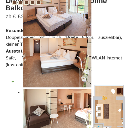
Doppelzimmer Klassik - ohne
Balkon
ab € 82, pro Person
Besonderheiten:
Doppelzimmer mit Couch (Breite 80cm, ausziehbar),
kleiner Tisch
Ausstattung:
Safe, Telefon, Smart TV, Sat-TV, WLAN-Internet
(kostenfrei), Föhn, Kosmetikspiegel
+