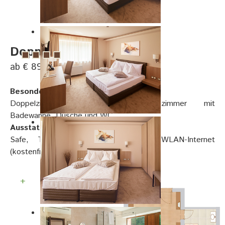
Doppelzimmer Komfort
ab € 89, pro Person
Besonderheiten:
Doppelzimmer, Schreibtisch, Badezimmer mit
Badewanne, Dusche und WC
Ausstattung:
Safe, Telefon, Smart TV, Sat-TV, WLAN-Internet
(kostenfrei), Föhn, Kosmetikspiegel
+