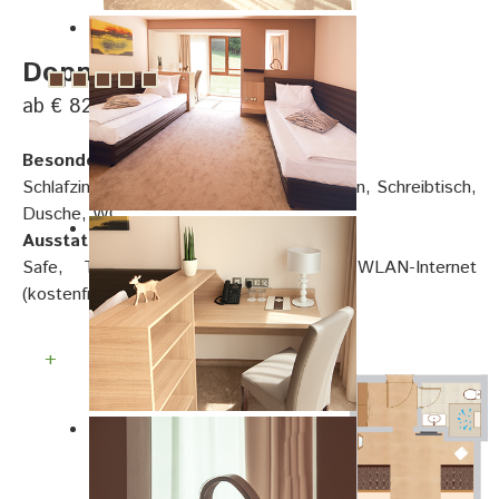
Doppelzimmer Twin
ab € 82, pro Person
Besonderheiten:
Schlafzimmer mit 2 getrennten Twin Betten, Schreibtisch,
Dusche, WC
Ausstattung:
Safe, Telefon, Smart TV, Sat-TV, WLAN-Internet
(kostenfrei), Föhn, Kosmetikspiegel
+